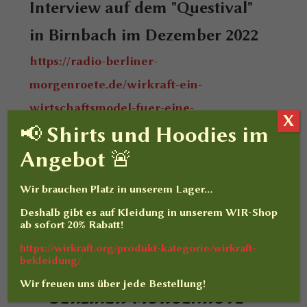
Interview auf dem "Questival"
in Birnbach im Dezember 2022
https://radio-berliner-
morgenroete.de/wirkraft-ein-
wirtschaftsmodel-fuer-eine-
X
📢 Shirts und Hoodies im
menschliche-arbeitswelt/
Angebot 🚨
Wir brauchen Platz in unserem Lager…
Deshalb gibt es auf
Kleidung
in unserem WIR-Shop
ab sofort
20% Rabatt
!
https://wirkraft.org/produkt-kategorie/wirkraft-
bekleidung/
Wir freuen uns über jede Bestellung!