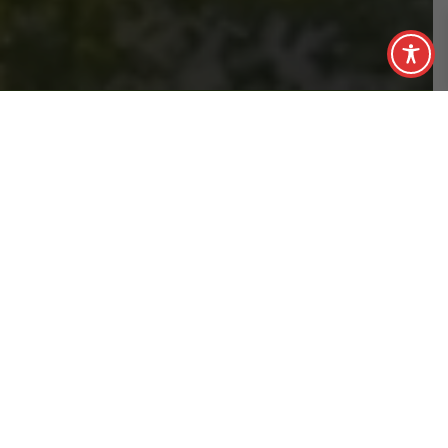
»Daß ich den Dieselmotor
erfunden habe,
ist schön und gut.
Aber meine Hauptleistung ist,