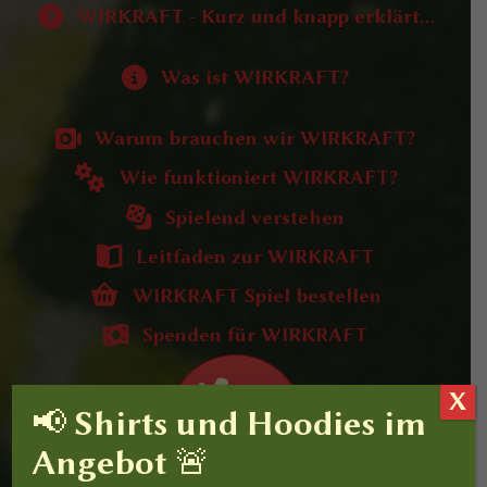
WIRKRAFT - Kurz und knapp erklärt...
Was ist WIRKRAFT?
Warum brauchen wir WIRKRAFT?
Wie funktioniert WIRKRAFT?
Spielend verstehen
Leitfaden zur WIRKRAFT
WIRKRAFT Spiel bestellen
Spenden für WIRKRAFT
X
📢 Shirts und Hoodies im
Angebot 🚨