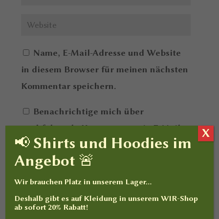
Name, E-Mail-Adresse und Website
in diesem Browser für meinen nächsten
Kommentar speichern.
Benachrichtige mich über
nachfolgende Kommentare via E-Mail.
X
📢 Shirts und Hoodies im
Benachrichtige mich über neue
Angebot 🚨
Beiträge via E-Mail.
Wir brauchen Platz in unserem Lager…
Deshalb gibt es auf
Kleidung
in unserem WIR-Shop
ab sofort
20% Rabatt
!