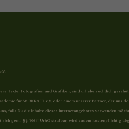
.V.
ere Texte, Fotografien und Grafiken, sind urheberrechtlich geschütz
ademie für WIRKRAFT e.V. oder einem unserer Partner, der uns den 
g uns, falls Du die Inhalte dieses Internetangebotes verwenden möc
cht sich gem. §§ 106 ff UrhG strafbar, wird zudem kostenpflichtig 