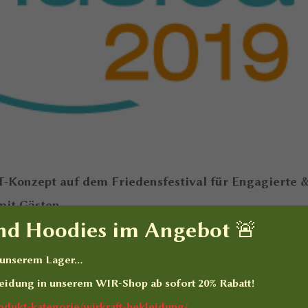
-Konzept auf dem Friedensfestival für Engagierte 
mit Gästen.
und Hoodies im Angebot 🚨
n unserem Lager…
eidung
in unserem WIR-Shop ab sofort
20% Rabatt
!
produkt-kategorie/wirkraft-bekleidung/