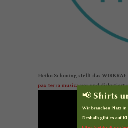
Heiko Schöning stellt das WIRKRAFT
pax terra musica
vor und diskutiert 
📢 Shirts 
Wir brauchen Platz i
Deshalb gibt es auf
Kl
https://wirkraft.org/