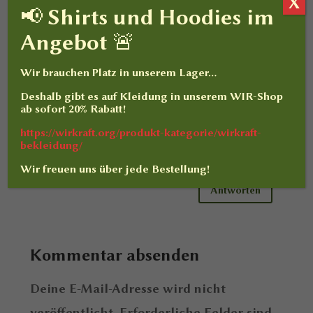
X
Hallo Eva,
📢 Shirts und Hoodies im
Angebot 🚨
das WIRKRAFT-Spiel hat direkt
mit dem Buch “GAME OVER.”
Wir brauchen Platz in unserem Lager…
nichts zu tun, also mußt Du es
Deshalb gibt es auf
Kleidung
in unserem WIR-Shop
dafür auch nicht gelesen
ab sofort
20% Rabatt
!
haben. 😉
https://wirkraft.org/produkt-kategorie/wirkraft-
bekleidung/
Liebe Grüße – Benjamin
Wir freuen uns über jede Bestellung!
Antworten
Kommentar absenden
Deine E-Mail-Adresse wird nicht
veröffentlicht.
Erforderliche Felder sind