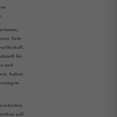
hen
.
arismus,
nen. Sein
sellschaft,
ukunft für
ht und
men, haben
derungen
enarbeiten
stehen soll