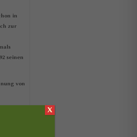
chon in
ich zur
amals
92 seinen
ennung von
X
 eine