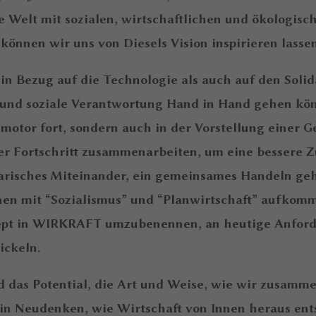
die Welt mit sozialen, wirtschaftlichen und ökologisc
können wir uns von Diesels Vision inspirieren lassen
 in Bezug auf die Technologie als auch auf den Solid
n und soziale Verantwortung Hand in Hand gehen kön
lmotor fort, sondern auch in der Vorstellung einer Ge
her Fortschritt zusammenarbeiten, um eine bessere Z
idarisches Miteinander, ein gemeinsames Handeln ge
nen mit “Sozialismus” und “Planwirtschaft” aufkom
zept in WIRKRAFT umzubenennen, an heutige Anfor
ickeln.
d das Potential, die Art und Weise, wie wir zusamm
 ein Neudenken, wie Wirtschaft von Innen heraus ent