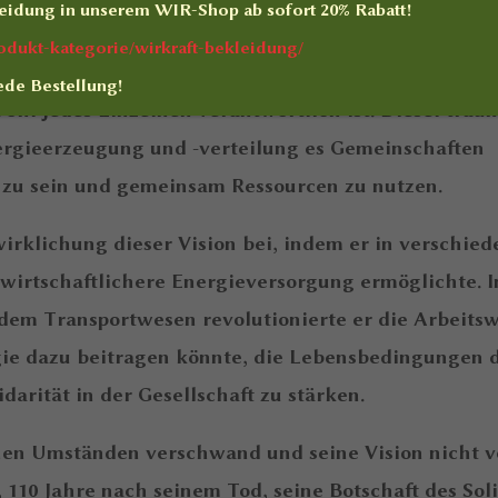
eidung
in unserem WIR-Shop ab sofort
20% Rabatt
!
l. Diesel war nicht nur ein Ingenieur, sondern auch
produkt-kategorie/wirkraft-bekleidung/
es Solidarismus glaubte. Der Solidarismus betont die
ede Bestellung!
Wohl jedes Einzelnen verantwortlich ist. Diesel träu
nergieerzeugung und -verteilung es Gemeinschaften
zu sein und gemeinsam Ressourcen zu nutzen.
wirklichung dieser Vision bei, indem er in verschie
wirtschaftlichere Energieversorgung ermöglichte. I
 dem Transportwesen revolutionierte er die Arbeitsw
ogie dazu beitragen könnte, die Lebensbedingungen 
arität in der Gesellschaft zu stärken.
hen Umständen verschwand und seine Vision nicht v
110 Jahre nach seinem Tod, seine Botschaft des Sol