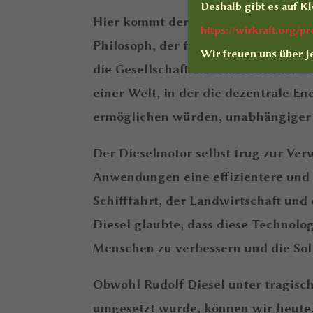
Deshalb gibt es auf
Kl
Hier kommt der Solidarismus ins Spie
https://wirkraft.org/
Philosoph, der fest an das Konzept d
Wir freuen uns über j
die Gesellschaft als Ganzes für das 
einer Welt, in der die dezentrale E
ermöglichen würden, unabhängiger 
Der Dieselmotor selbst trug zur Ver
Anwendungen eine effizientere und 
Schifffahrt, der Landwirtschaft und
Diesel glaubte, dass diese Technol
Menschen zu verbessern und die Solid
Obwohl Rudolf Diesel unter tragisc
umgesetzt wurde, können wir heute, 