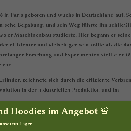
8 in Paris geboren und wuchs in Deutschland auf. S
hnische Begabung, und sein Weg führte ihn schließl
o er Maschinenbau studierte. Hier begann er seine
r effizienter und vielseitiger sein sollte als die d
elanger Forschung und Experimenten stellte er 18
 vor.
rfinder, zeichnete sich durch die effiziente Verbr
evolution in der industriellen Produktion und im
und Hoodies im Angebot 🚨
inen Motor entwickelt, sondern auch eine Vision für
n unserem Lager…