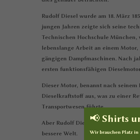
Rudolf Diesel wurde am 18. März 185
jungen Jahren zeigte sich seine tec
Technischen Hochschule München, w
lebenslange Arbeit an einem Motor, de
gängigen Dampfmaschinen. Nach jahr
ersten funktionsfähigen Dieselmotor
Dieser Motor, benannt nach seinem E
Dieselkraftstoff aus, was zu einer R
Transportwesen führte.
📢 Shirts 
Aber Rudolf Diesel hatte nicht nur e
Wir brauchen Platz i
bessere Welt.