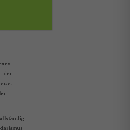
 ein
 Idee, dass
mte von
denen
n der
eise.
der
ollständig
idarismus