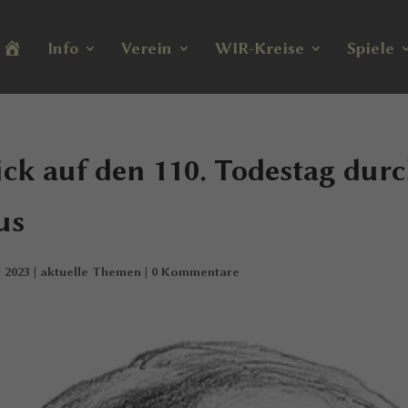
H
Info
Verein
WIR-Kreise
Spiele
o
m
e
ick auf den 110. Todestag durc
us
 2023
|
aktuelle Themen
|
0 Kommentare