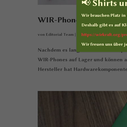
📢 Shirts 
Wir brauchen Platz i
WIR-Phone wieder liefer
Deshalb gibt es auf
Kl
https://wirkraft.org/
von
Editorial Team
|
Sonntag, 19. Januar 2025
|
Wir freuen uns über j
Nachdem es lange Zeit etwas “holpri
WIR-Phones auf Lager und können au
Hersteller hat Hardwarekomponenten