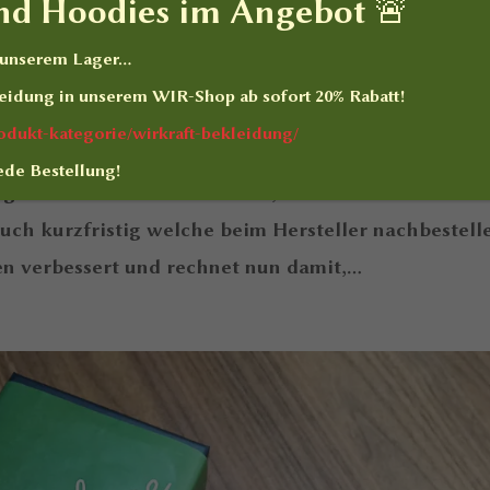
und Hoodies im Angebot 🚨
n unserem Lager…
bar!
eidung
in unserem WIR-Shop ab sofort
20% Rabatt
!
produkt-kategorie/wirkraft-bekleidung/
WIR-Produkte
ede Bestellung!
g” war mit der Lieferbarkeit, haben wir nun endlic
ch kurzfristig welche beim Hersteller nachbestell
 verbessert und rechnet nun damit,...