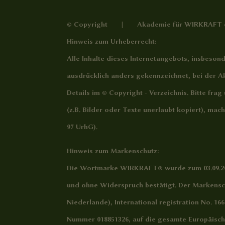
© Copyright | Akademie für WIRKRAFT e
Hinweis zum Urheberrecht:
Alle Inhalte dieses Internetangebots, insbesond
ausdrücklich anders gekennzeichnet, bei der Ak
Details im
© Copyright - Verzeichnis
. Bitte fra
(z.B. Bilder oder Texte unerlaubt kopiert), ma
97 UrhG).
Hinweis zum Markenschutz:
Die Wortmarke WIRKRAFT® wurde zum 03.09.202
und ohne Widerspruch bestätigt. Der Markensch
Niederlande), International registration No. 1
Nummer 018851326, auf die gesamte Europäisc