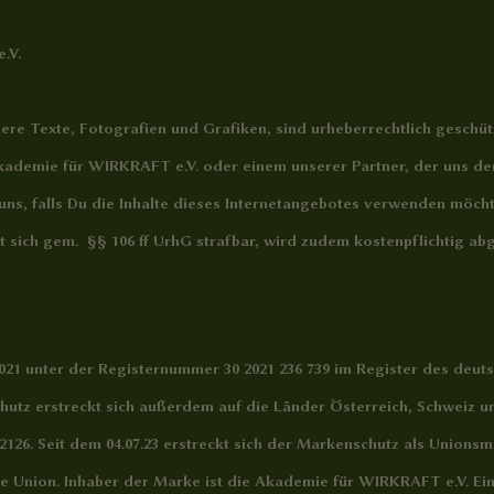
.V.
ere Texte, Fotografien und Grafiken, sind urheberrechtlich geschütz
ademie für WIRKRAFT e.V. oder einem unserer Partner, der uns den 
g uns, falls Du die Inhalte dieses Internetangebotes verwenden möc
cht sich gem. §§ 106 ff UrhG strafbar, wird zudem kostenpflichtig 
1 unter der Registernummer 30 2021 236 739 im Register des deut
utz erstreckt sich außerdem auf die Länder Österreich, Schweiz u
662126. Seit dem 04.07.23 erstreckt sich der Markenschutz als Union
he Union. Inhaber der Marke ist die Akademie für WIRKRAFT e.V. 