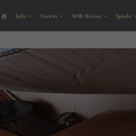
H
Info
Verein
WIR-Kreise
Spiele
o
m
e