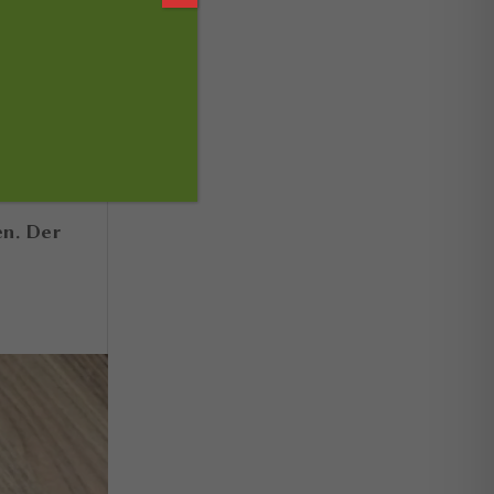
h wieder
en. Der