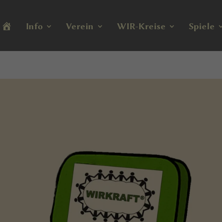
H
Info
Verein
WIR-Kreise
Spiele
o
m
e