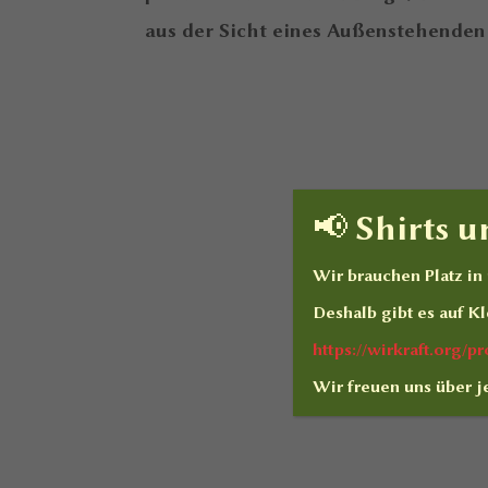
aus der Sicht eines Außenstehenden 
📢 Shirts 
Wir brauchen Platz i
Deshalb gibt es auf
Kl
https://wirkraft.org/
Wir freuen uns über j