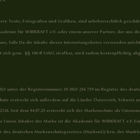
ere Texte, Fotografien und Grafiken, sind urheberrechtlich geschütz
ademie für WIRKRAFT e.V. oder einem unserer Partner, der uns den 
g uns, falls Du die Inhalte dieses Internetangebotes verwenden möc
cht sich gem. §§ 106 ff UrhG strafbar, wird zudem kostenpflichtig 
1 unter der Registernummer 30 2021 236 739 im Register des deut
utz erstreckt sich außerdem auf die Länder Österreich, Schweiz u
662126. Seit dem 04.07.23 erstreckt sich der Markenschutz als Union
he Union. Inhaber der Marke ist die Akademie für WIRKRAFT e.V. 
ne des deutschen Markenschutzgesetzes (MarkenG) bzw. des Madr