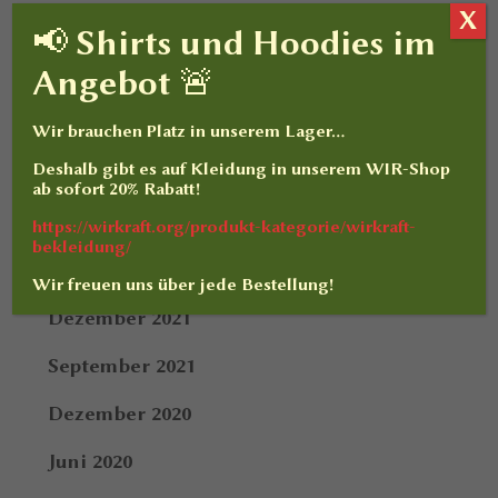
X
Februar 2023
📢 Shirts und Hoodies im
Angebot 🚨
Dezember 2022
Oktober 2022
Wir brauchen Platz in unserem Lager…
Deshalb gibt es auf
Kleidung
in unserem WIR-Shop
März 2022
ab sofort
20% Rabatt
!
Februar 2022
https://wirkraft.org/produkt-kategorie/wirkraft-
bekleidung/
Januar 2022
Wir freuen uns über jede Bestellung!
Dezember 2021
September 2021
Dezember 2020
Juni 2020