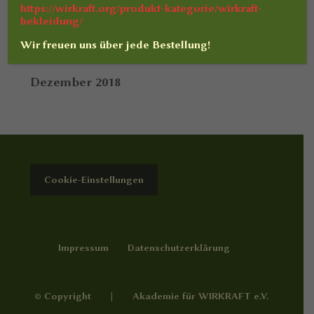
https://wirkraft.org/produkt-kategorie/wirkraft-
bekleidung/
Juni 2020
Wir freuen uns über jede Bestellung!
August 2019
Dezember 2018
Cookie-Einstellungen
Impressum
Datenschutzerklärung
© Copyright | Akademie für WIRKRAFT e.V.