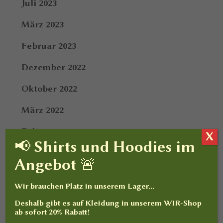
Juli 2023
März 2023
Februar 2023
Dezember 2022
Oktober 2022
März 2022
Februar 2022
X
📢 Shirts und Hoodies im
Januar 2022
Angebot 🚨
Dezember 2021
Wir brauchen Platz in unserem Lager…
September 2021
Deshalb gibt es auf
Kleidung
in unserem WIR-Shop
ab sofort
20% Rabatt
!
Dezember 2020