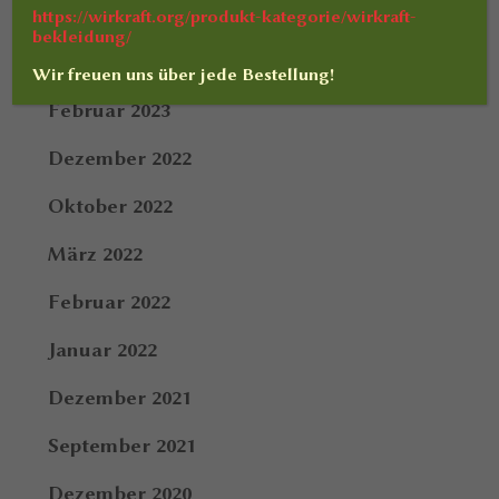
Juli 2023
https://wirkraft.org/produkt-kategorie/wirkraft-
bekleidung/
März 2023
Wir freuen uns über jede Bestellung!
Februar 2023
Dezember 2022
Oktober 2022
März 2022
Februar 2022
Januar 2022
Dezember 2021
September 2021
Dezember 2020