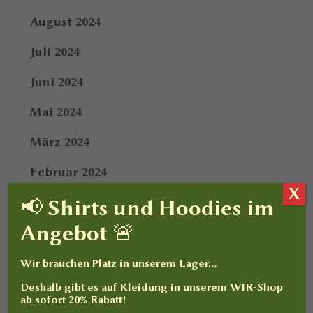
August 2024
Juli 2024
Juni 2024
Mai 2024
März 2024
Februar 2024
X
Januar 2024
📢 Shirts und Hoodies im
Angebot 🚨
Dezember 2023
Oktober 2023
Wir brauchen Platz in unserem Lager…
Deshalb gibt es auf
Kleidung
in unserem WIR-Shop
September 2023
ab sofort
20% Rabatt
!