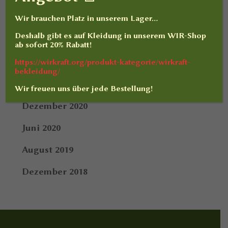
Februar 2022
Wir brauchen Platz in unserem Lager…
Deshalb gibt es auf
Kleidung
in unserem WIR-Shop
Januar 2022
ab sofort
20% Rabatt
!
Dezember 2021
https://wirkraft.org/produkt-kategorie/wirkraft-
bekleidung/
September 2021
Wir freuen uns über jede Bestellung!
Dezember 2020
Juni 2020
August 2019
Dezember 2018