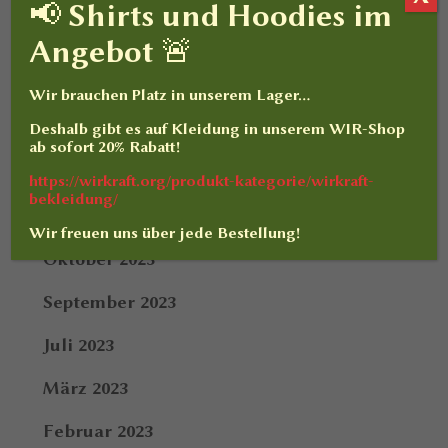
Juni 2024
📢 Shirts und Hoodies im
Angebot 🚨
Mai 2024
März 2024
Wir brauchen Platz in unserem Lager…
Deshalb gibt es auf
Kleidung
in unserem WIR-Shop
Februar 2024
ab sofort
20% Rabatt
!
Januar 2024
https://wirkraft.org/produkt-kategorie/wirkraft-
bekleidung/
Dezember 2023
Wir freuen uns über jede Bestellung!
Oktober 2023
September 2023
Juli 2023
März 2023
Februar 2023